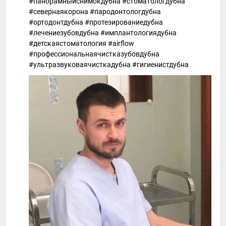
#панорамныйснимокдубна #стоматологдубна
#севернаякорона #пародонтологдубна
#ортодонтдубна #протезированиедубна
#лечениезубовдубна #имплантологиядубна
#детскаястоматология #airflow
#профессиональнаячистказубовдубна
#ультразвуковаячисткадубна #гигиенистдубна