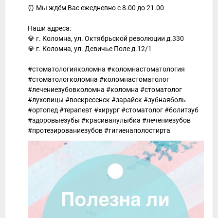
⏰ Мы ждём Вас ежедневно с 8.00 до 21.00
⠀
Наши адреса:
💎 г. Коломна, ул. Октябрьской революции д.330
💎 г. Коломна, ул. Девичье Поле д.12/1
⠀
#стоматологияколомна #коломнастоматология
#стоматологколомна #коломнастоматолог
#лечениезубовколомна #коломна #стоматолог
#луховицы #воскресенск #зарайск #зубнаяболь
#ортопед #терапевт #хирург #стоматолог #болитзуб
#здоровыезубы #красиваяулыбка #лечениезубов
#протезированиезубов #гигиенаполостирта