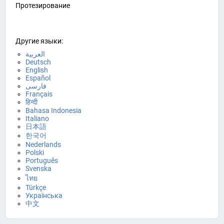
Протезирование
Другие языки:
العربية
Deutsch
English
Español
فارسی
Français
हिन्दी
Bahasa Indonesia
Italiano
日本語
한국어
Nederlands
Polski
Português
Svenska
ไทย
Türkçe
Українська
中文