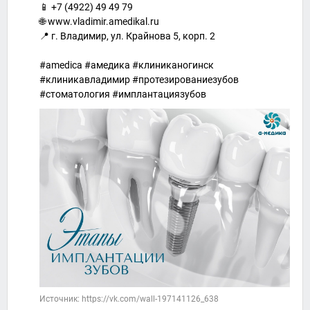
📱 +7 (4922) 49 49 79
🌐 www.vladimir.amedikal.ru
📍 г. Владимир, ул. Крайнова 5, корп. 2
#amedica #амедика #клиниканогинск
#клиникавладимир #протезированиезубов
#стоматология #имплантациязубов
Источник: https://vk.com/wall-197141126_638