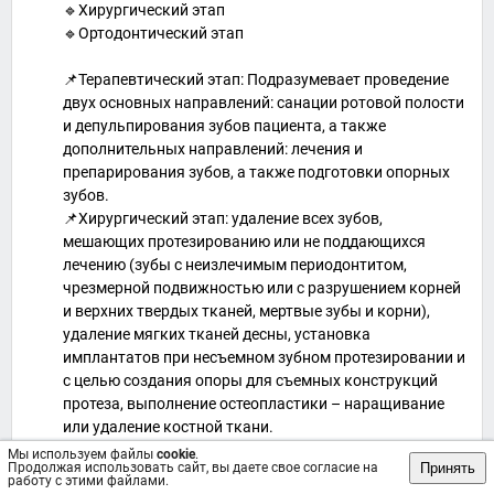
🔹Хирургический этап
🔹Ортодонтический этап
📌Терапевтический этап: Подразумевает проведение
двух основных направлений: санации ротовой полости
и депульпирования зубов пациента, а также
дополнительных направлений: лечения и
препарирования зубов, а также подготовки опорных
зубов.
📌Хирургический этап: удаление всех зубов,
мешающих протезированию или не поддающихся
лечению (зубы с неизлечимым периодонтитом,
чрезмерной подвижностью или с разрушением корней
и верхних твердых тканей, мертвые зубы и корни),
удаление мягких тканей десны, установка
имплантатов при несъемном зубном протезировании и
с целью создания опоры для съемных конструкций
протеза, выполнение остеопластики – наращивание
или удаление костной ткани.
📌Ортодонтический этап: выравнивание опорных
Мы используем файлы
cookie
.
Принять
Продолжая использовать сайт, вы даете свое согласие на
зубов и исправление прикуса в случае необходимости.
работу с этими файлами.