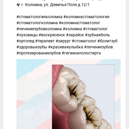
💎 г. Коломна, ул. Девичье Поле д.12/1
⠀
#стоматологияколомна #коломнастоматология
#стоматологколомна #коломнастоматолог
#лечениезубовколомна #коломна #стоматолог
#луховицы #воскресенск #зарайск #зубнаяболь
#ортопед #терапевт #хирург #стоматолог #болитзуб
#здоровыезубы #красиваяулыбка #лечениезубов
#протезированиезубов #гигиенаполостирта