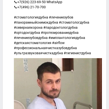
📞+7(926) 223-69-50 WhatsApp
📞+7(496) 21-70-700
#стоматологиядубна #лечениезубов
#панорамныйснимокдубна #стоматологдубна
#севернаякорона #пародонтологдубна
#ортодонтдубна #протезированиедубна
#лечениезубовдубна #имплантологиядубна
#детскаястоматология #airflow
#профессиональнаячистказубовдубна
#ультразвуковаячисткадубна #гигиенистдубна