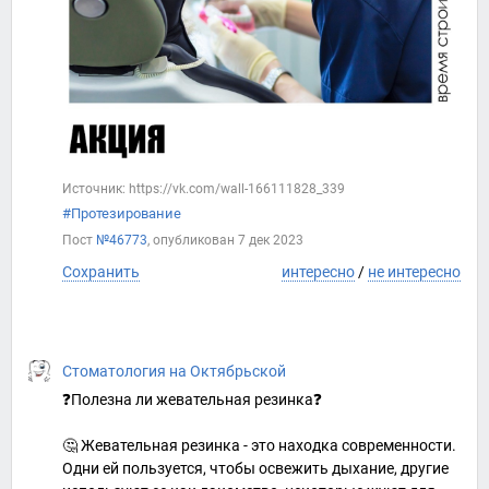
Источник: https://vk.com/wall-166111828_339
#Протезирование
Пост
№46773
, опубликован
7 дек 2023
Сохранить
интересно
/
не интересно
Стоматология на Октябрьской
❓Полезна ли жевательная резинка❓
🤔 Жевательная резинка - это находка современности.
Одни ей пользуется, чтобы освежить дыхание, другие