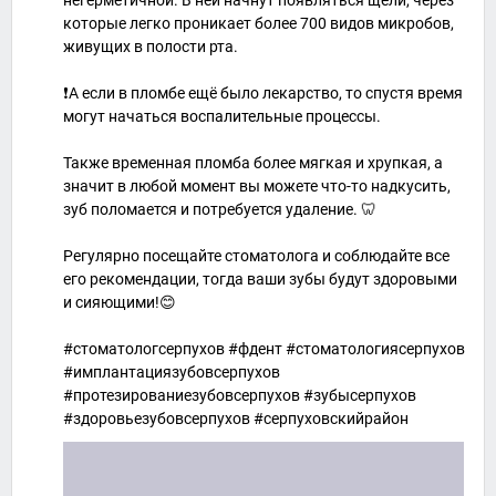
негерметичной. В ней начнут появляться щели, через
которые легко проникает более 700 видов микробов,
живущих в полости рта.
❗️А если в пломбе ещё было лекарство, то спустя время
могут начаться воспалительные процессы.
Также временная пломба более мягкая и хрупкая, а
значит в любой момент вы можете что-то надкусить,
зуб поломается и потребуется удаление. 🦷
Регулярно посещайте стоматолога и соблюдайте все
его рекомендации, тогда ваши зубы будут здоровыми
и сияющими!😊
#стоматологсерпухов #фдент #стоматологиясерпухов
#имплантациязубовсерпухов
#протезированиезубовсерпухов #зубысерпухов
#здоровьезубовсерпухов #серпуховскийрайон