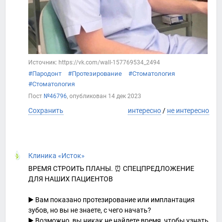
Источник: https://vk.com/wall-157769534_2494
#Пародонт
#Протезирование
#Стоматология
#Стоматология
Пост
№46796
, опубликован
14 дек 2023
Сохранить
интересно
/
не интересно
Клиника «Исток»
ВРЕМЯ СТРОИТЬ ПЛАНЫ. ⏰ СПЕЦПРЕДЛОЖЕНИЕ
ДЛЯ НАШИХ ПАЦИЕНТОВ
▶️ Вам показано протезирование или имплантация
зубов, но вы не знаете, с чего начать?
▶️ Возможно, вы никак не найдете время, чтобы узнать