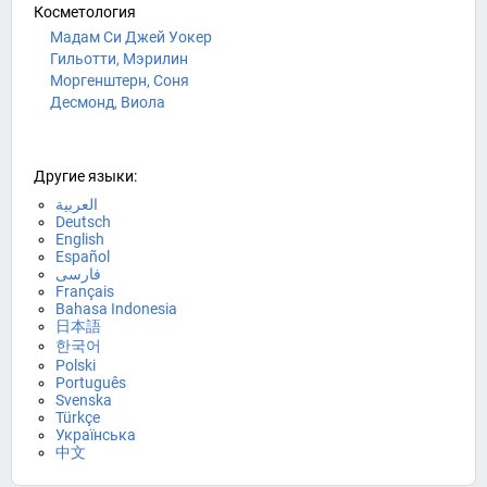
Косметология
Мадам Си Джей Уокер
Гильотти, Мэрилин
Моргенштерн, Соня
Десмонд, Виола
Другие языки:
العربية
Deutsch
English
Español
فارسی
Français
Bahasa Indonesia
日本語
한국어
Polski
Português
Svenska
Türkçe
Українська
中文