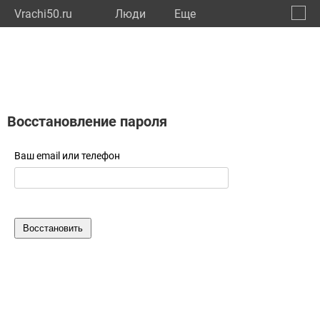
Vrachi50.ru
Люди
Eще
🔔
Моско
🔍
Восстановление пароля
Ваш email или телефон