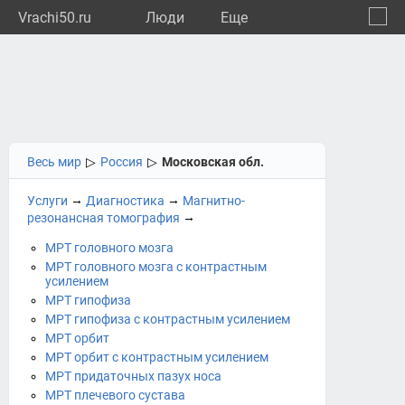
Vrachi50.ru
Люди
Eще
🔔
Моско
🔍
Весь мир
▷
Россия
▷
Московская обл.
→
→
Услуги
Диагностика
Магнитно-
→
резонансная томография
МРТ головного мозга
МРТ головного мозга с контрастным
усилением
МРТ гипофиза
МРТ гипофиза с контрастным усилением
МРТ орбит
МРТ орбит с контрастным усилением
МРТ придаточных пазух носа
МРТ плечевого сустава