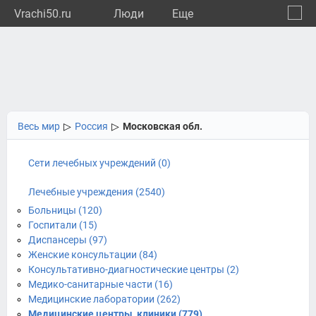
Vrachi50.ru
Люди
Eще
🔔
Моско
🔍
Весь мир
▷
Россия
▷
Московская обл.
Сети лечебных учреждений (0)
Лечебные учреждения (2540)
Больницы (120)
Госпитали (15)
Диспансеры (97)
Женские консультации (84)
Консультативно-диагностические центры (2)
Медико-санитарные части (16)
Медицинские лаборатории (262)
Медицинские центры, клиники (779)