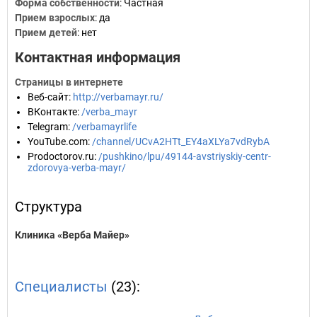
Форма собственности
: Частная
Прием взрослых
: да
Прием детей
: нет
Контактная информация
Страницы в интернете
Веб-сайт
:
http://verbamayr.ru/
ВКонтакте
:
/verba_mayr
Telegram
:
/verbamayrlife
YouTube.com
:
/channel/UCvA2HTt_EY4aXLYa7vdRybA
Prodoctorov.ru
:
/pushkino/lpu/49144-avstriyskiy-centr-
zdorovya-verba-mayr/
Структура
Клиника «Верба Майер»
Специалисты
(23):