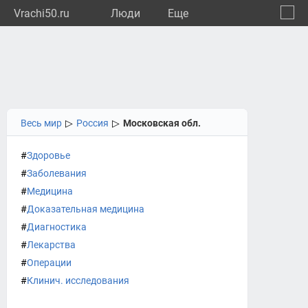
Vrachi50.ru
Люди
Eще
🔔
Моско
🔍
Весь мир
▷
Россия
▷
Московская обл.
#
Здоровье
#
Заболевания
#
Медицина
#
Доказательная медицина
#
Диагностика
#
Лекарства
#
Операции
#
Клинич. исследования