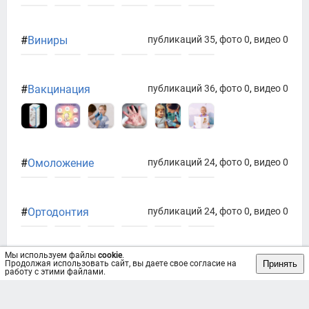
#
Виниры
публикаций 35
,
фото 0
,
видео 0
#
Вакцинация
публикаций 36
,
фото 0
,
видео 0
#
Омоложение
публикаций 24
,
фото 0
,
видео 0
#
Ортодонтия
публикаций 24
,
фото 0
,
видео 0
Мы используем файлы
cookie
.
Принять
Продолжая использовать сайт, вы даете свое согласие на
работу с этими файлами.
#
Исследование
публикаций 28
,
фото 0
,
видео 0