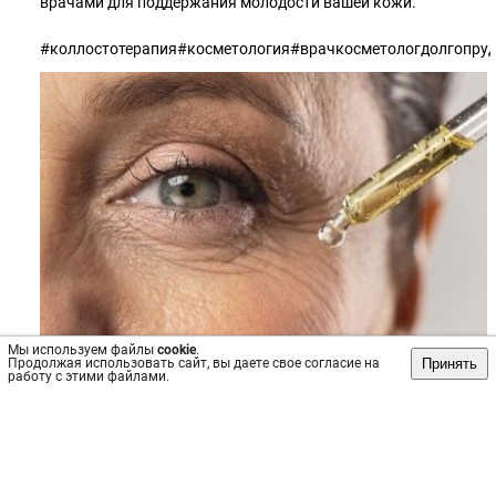
врачами для поддержания молодости вашей кожи.
#коллостотерапия#косметология#врачкосметологдолгопр
Мы используем файлы
cookie
.
Принять
Продолжая использовать сайт, вы даете свое согласие на
работу с этими файлами.
Источник: https://vk.com/wall-211610065_137
#Косметология
#Врач
Пост
№56202
, опубликован
21 фев 2024