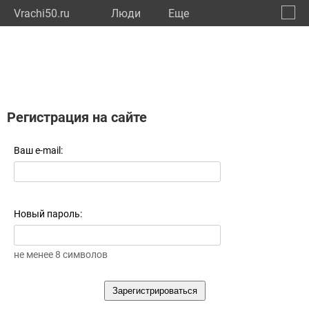
Vrachi50.ru
Люди
Eще
🔔
Моско
🔍
Регистрация на сайте
Ваш e-mail:
Новый пароль:
не менее 8 символов