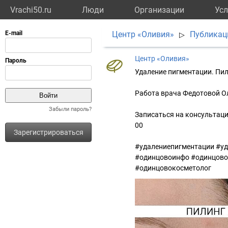
Vrachi50.ru
Люди
Организации
Усл
Центр «Оливия»
Публикац
▷
Центр «Оливия»
Удаление пигментации. Пил
⠀
Работа врача Федотовой О
⠀
Забыли пароль?
Записаться на консультацию
00
Зарегистрироваться
⠀
#удалениепигментации #у
#одинцовоинфо #одинцово
#одинцовокосметолог