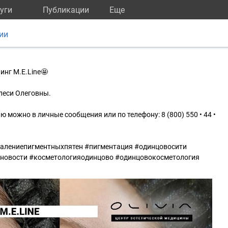
уги
Публикации
Eще
ии
инг M.E.Line🤩
леси Олеговны.
 можно в личные сообщения или по телефону: 8 (800) 550 • 44 •
далениепигментныхпятен #пигментация #одинцовосити
новости #косметологияодинцово #одинцовокосметология