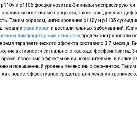
 p110γ и p110δ
фосфоинозитид-3-киназы
экспрессируются 
 в различные клеточные процессы, такие как: деление, диф
ть. Таким образом, ингибирование p110γ и p110δ субъеди
д терапии
рака крови
и
воспалительных
заболеваний. Кли
ческим лимфоцитарным лейкозом
продемонстрировали п
 время терапевтического эффекта составило 3.7 месяца. 
ижение активности сигнального каскада
фосфоинозитид-3
же время, побочные эффекты были незначительны и включа
нию и повышенный уровень печеночных ферментов. Таким
как новое, эффективное средство для лечения хроническо