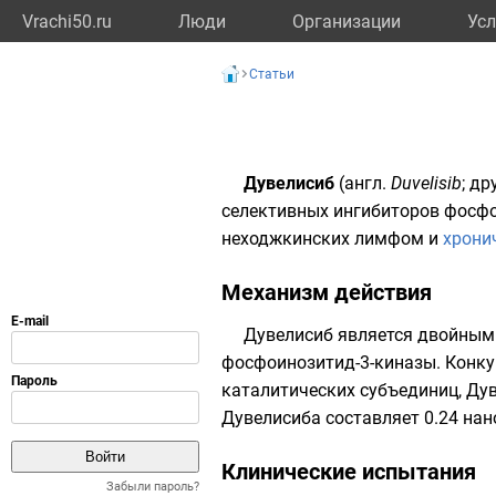
Vrachi50.ru
Люди
Организации
Усл
Статьи
Дувелисиб
(
англ.
Duvelisib
; д
селективных ингибиторов
фосфо
неходжкинских лимфом
и
хрони
Механизм действия
Дувелисиб является двойным
фосфоинозитид-3-киназы
. Конк
каталитических субъединиц, Д
Дувелисиба составляет 0.24 нан
Клинические испытания
Забыли пароль?