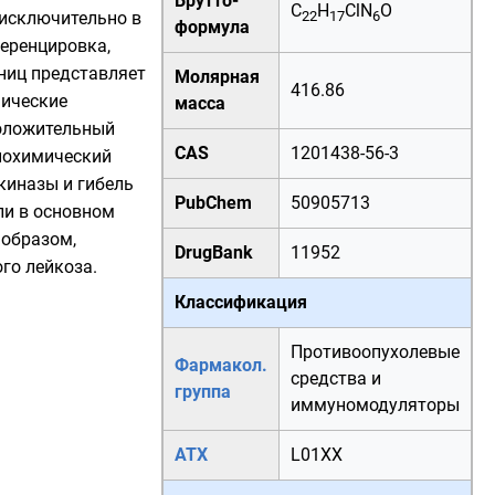
Брутто-
C
H
ClN
O
исключительно в
22
17
6
формула
ференцировка,
ниц представляет
Молярная
416.86
нические
масса
оложительный
CAS
1201438-56-3
Биохимический
-киназы
и гибель
PubChem
50905713
ли в основном
 образом,
DrugBank
11952
го лейкоза.
Классификация
Противоопухолевые
Фармакол.
средства и
группа
иммуномодуляторы
АТХ
L01XX