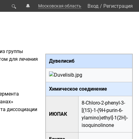
🔔
Вход
/
Регистрация
Московская область
🔍
 из группы
том для лечения
Дувелисиб
Химическое соединение
фермента
анах»
8-Chloro-2-phenyl-3-
та диссоциации
[(1S)-1-(9H-purin-6-
ИЮПАК
ylamino)ethyl]-1(2H)-
isoquinolinone