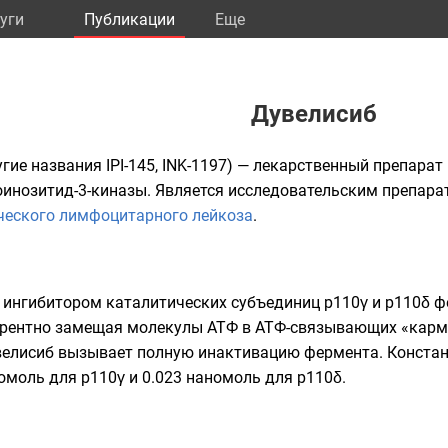
уги
Публикации
Eще
Дувелисиб
ругие названия IPI-145, INK-1197) — лекарственный препарат
инозитид-3-киназы
. Является исследовательским препара
ческого лимфоцитарного лейкоза
.
 ингибитором каталитических субъединиц p110γ и p110δ 
урентно замещая молекулы
АТФ
в АТФ-связывающих «карм
увелисиб вызывает полную инактивацию фермента.
Констан
о
моль
для p110γ и 0.023 нано
моль
для p110δ.