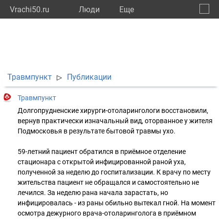
Vrachi50.ru
Люди
Eще
🔔
Моско
🔍
Травмпункт
Публикации
▷
Травмпункт
Долгопрудненские хирурги-отоларингологи восстановили,
вернув практически изначальный вид, оторванное у жителя
Подмосковья в результате бытовой травмы ухо.
59-летний пациент обратился в приёмное отделение
стационара с открытой инфицированной раной уха,
полученной за неделю до госпитализации. К врачу по месту
жительства пациент не обращался и самостоятельно не
лечился. За неделю рана начала зарастать, но
инфицировалась - из раны обильно вытекал гной. На момент
осмотра дежурного врача-отоларинголога в приёмном