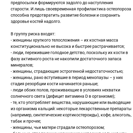
предпосылки формируются задолго до наступления
старости. И лишь своевременная профилактика остеопороза
способна предотвратить развитие болезни и сохранить
здоровье костей надолго.
В группу риска входят:
- женщины хрупкого телосложения – их костная масса
конституционально не высока и быстрее растрачивается;
- люди, пережившие голодное детство, поскольку их кости в
фазу активного роста не накопили достаточного запаса
минералов;
- женщины, страдающие эстрогенной недостаточностью;
- женщины, рано вступившие в период менопаузы – у них
стадия резорбции кости начинается раньше;
- люди обоих полов, проживающие в условиях нехватки
солнечного света (дефицит витамина D в организме);
- те, кто употребляет вещества, нарушающие или выводящие
из организма кальций: некоторые лекарственные препараты
(например, синтетические кортикостероиды), кофе, алкоголь,
табак и прочее;
- женщины, чьи матери страдали остеопорозом;