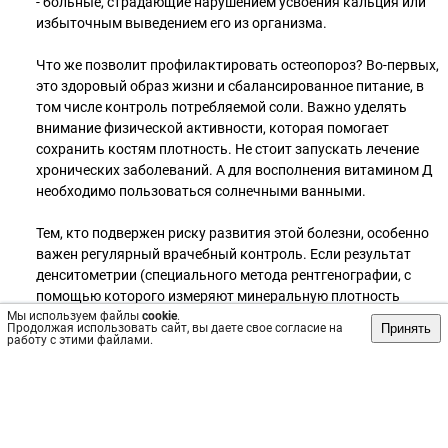
- больные, страдающие нарушением усвоения кальция или
избыточным выведением его из организма.
Что же позволит профилактировать остеопороз? Во-первых,
это здоровый образ жизни и сбалансированное питание, в
том числе контроль потребляемой соли. Важно уделять
внимание физической активности, которая помогает
сохранить костям плотность. Не стоит запускать лечение
хронических заболеваний. А для восполнения витамином Д
необходимо пользоваться солнечными ванными.
Тем, кто подвержен риску развития этой болезни, особенно
важен регулярный врачебный контроль. Если результат
денситометрии (специального метода рентгенографии, с
помощью которого измеряют минеральную плотность
Мы используем файлы
костей), покажет, что кости начинают терять плотность –
cookie
.
Принять
Продолжая использовать сайт, вы даете свое согласие на
врач подскажет, как предотвратить остеопороз и назначит
работу с этими файлами.
профилактическое лечение.