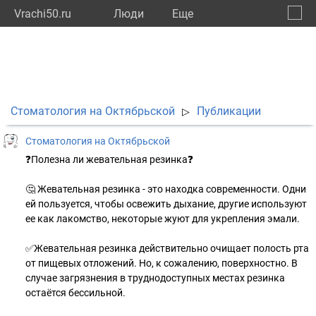
Vrachi50.ru
Люди
Eще
🔔
Моско
🔍
Стоматология на Октябрьской
Публикации
▷
Стоматология на Октябрьской
❓Полезна ли жевательная резинка❓
🤔 Жевательная резинка - это находка современности. Одни
ей пользуется, чтобы освежить дыхание, другие используют
ее как лакомство, некоторые жуют для укрепления эмали.
✅Жевательная резинка действительно очищает полость рта
от пищевых отложений. Но, к сожалению, поверхностно. В
случае загрязнения в труднодоступных местах резинка
остаётся бессильной.