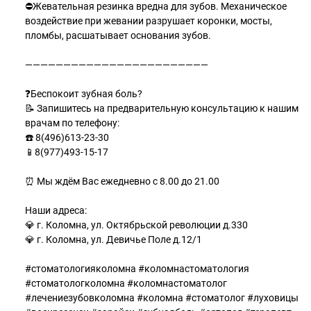
⛔Жевательная резинка вредна для зубов. Механическое
воздействие при жевании разрушает коронки, мосты,
пломбы, расшатывает основания зубов.
————————————————————————
⠀
❓Беспокоит зубная боль?
📝 Запишитесь на предварительную консультацию к нашим
врачам по телефону:
☎️ 8(496)613-23-30
📱8(977)493-15-17
⠀
⏰ Мы ждём Вас ежедневно с 8.00 до 21.00
⠀
Наши адреса:
💎 г. Коломна, ул. Октябрьской революции д.330
💎 г. Коломна, ул. Девичье Поле д.12/1
⠀
#стоматологияколомна #коломнастоматология
#стоматологколомна #коломнастоматолог
#лечениезубовколомна #коломна #стоматолог #луховицы