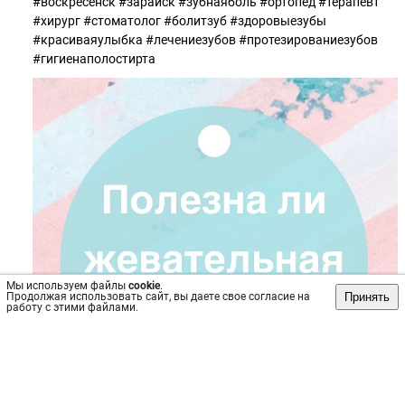
#воскресенск #зарайск #зубнаяболь #ортопед #терапевт
#хирург #стоматолог #болитзуб #здоровыезубы
#красиваяулыбка #лечениезубов #протезированиезубов
#гигиенаполостирта
Мы используем файлы
cookie
.
Принять
Продолжая использовать сайт, вы даете свое согласие на
работу с этими файлами.