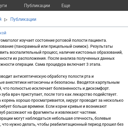
уги
Публикации
Eще
й
Публикации
▷
кой
томатолог изучает состояние ротовой полости пациента.
дование (панорамный или прицельный снимок). Результаты
вить воспалительный процесс, наличие кистозных образований,
нности их расположения. После анализа полученных данных
ожности операции. Сама процедура включает 3 этапа.
роводит антисептическую обработку полости рта и
ые анестетики нетоксичны и безопасны. Вводятся карпульным
, что полностью исключает болезненность и дискомфорт.
 зуба врач приступает, после того как лекарство подействует.
 корень хорошо просматривается, хирург проводит за несколько
ребует больше времени. Если корни кривые и возникают
 зуб рассекают на фрагменты и извлекают частями.
перации могут наблюдаться небольшая отечность, болевые
, что нужно делать, чтобы реабилитационный период прошел без