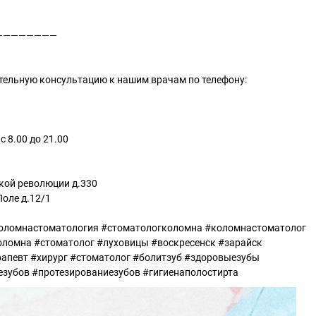
————————
тельную консультацию к нашим врачам по телефону:
 8.00 до 21.00
ской революции д.330
Поле д.12/1
оломнастоматология #стоматологколомна #коломнастоматолог
ломна #стоматолог #луховицы #воскресенск #зарайск
рапевт #хирург #стоматолог #болитзуб #здоровыезубы
зубов #протезированиезубов #гигиенаполостирта