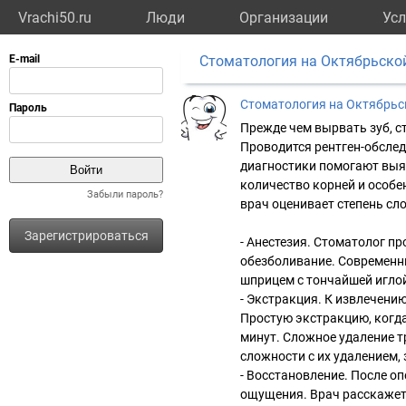
Vrachi50.ru
Люди
Организации
Усл
Стоматология на Октябрьско
Стоматология на Октябрьс
Прежде чем вырвать зуб, с
Проводится рентген-обсле
диагностики помогают выя
количество корней и особе
Забыли пароль?
врач оценивает степень сл
Зарегистрироваться
- Анестезия. Стоматолог п
обезболивание. Современн
шприцем с тончайшей иглой
- Экстракция. К извлечению
Простую экстракцию, когда
минут. Сложное удаление т
сложности с их удалением,
- Восстановление. После о
ощущения. Врач расскажет