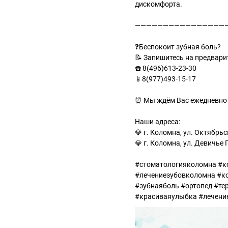
дискомфорта.
————————————————
⠀
❓Беспокоит зубная боль?
📝 Запишитесь на предвари
☎️ 8(496)613-23-30
📱8(977)493-15-17
⠀
⏰ Мы ждём Вас ежедневно с
⠀
Наши адреса:
💎 г. Коломна, ул. Октябрь
💎 г. Коломна, ул. Девичье 
⠀
#стоматологияколомна #к
#лечениезубовколомна #ко
#зубнаяболь #ортопед #те
#красиваяулыбка #лечение