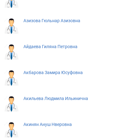
Азизова Гюльнар Азизовна
Айдаева Гиляна Петровна
Акбарова Замира Юсуфовна
Акильева Людмила Ильинична
Акинян Ануш Нверовна