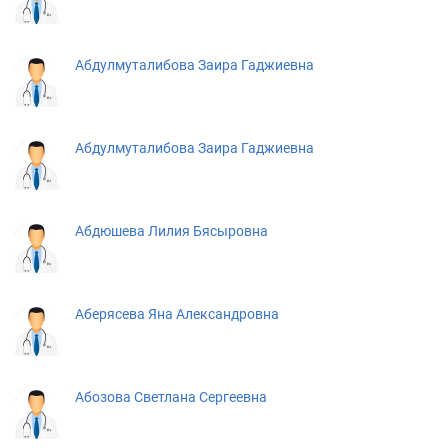
Абдулмуталибова Заира Гаджиевна
Абдулмуталибова Заира Гаджиевна
Абдюшева Лилия Бясыровна
Аберясева Яна Александровна
Абозова Светлана Сергеевна