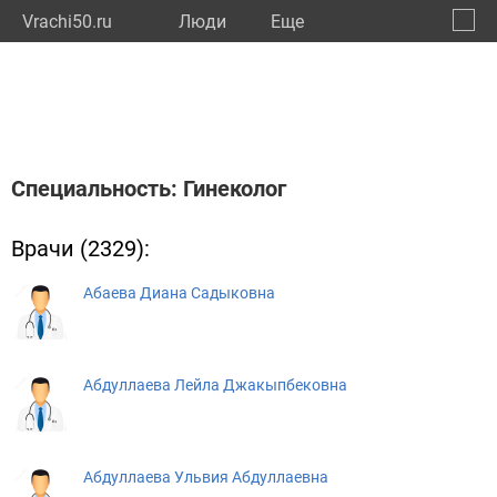
Vrachi50.ru
Люди
Eще
🔔
Моско
🔍
Специальность: Гинеколог
Врачи (2329):
Абаева Диана Садыковна
Абдуллаева Лейла Джакыпбековна
Абдуллаева Ульвия Абдуллаевна