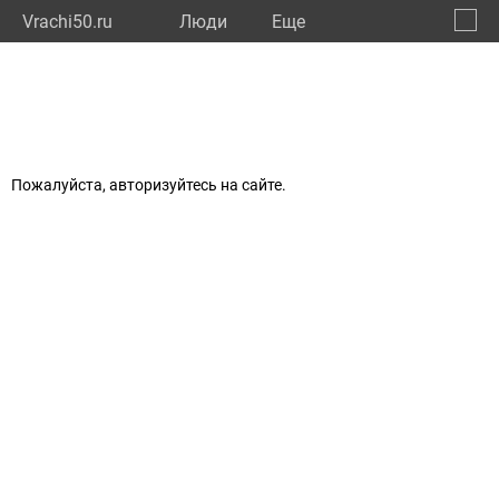
Vrachi50.ru
Люди
Eще
🔔
Моско
🔍
Пожалуйста, авторизуйтесь на сайте.