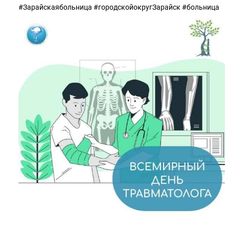
#Зарайскаябольница #городскойокругЗарайск #больница