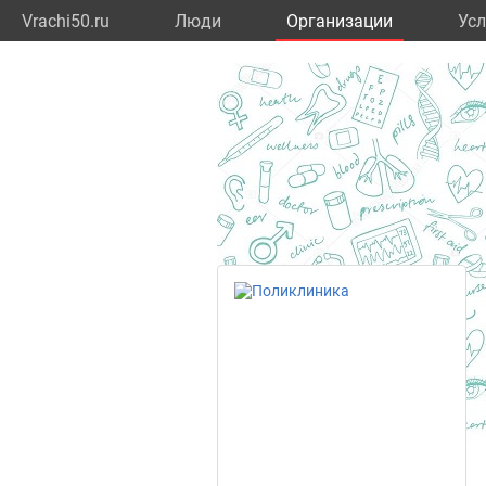
Vrachi50.ru
Люди
Организации
Усл