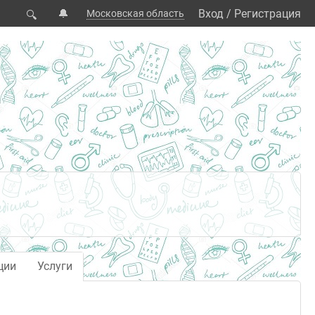
🔔
Вход
/
Регистрация
Московская область
🔍
ции
Услуги