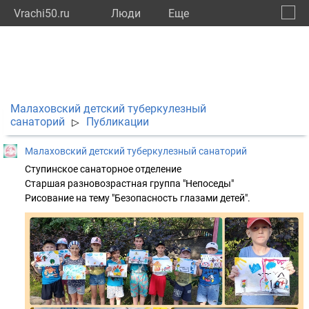
Vrachi50.ru
Люди
Eще
🔔
Моско
🔍
Малаховский детский туберкулезный
санаторий
Публикации
▷
Малаховский детский туберкулезный санаторий
Ступинское санаторное отделение
Старшая разновозрастная группа "Непоседы"
Рисование на тему "Безопасность глазами детей".