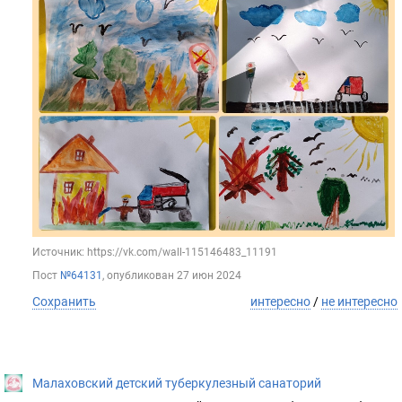
Источник: https://vk.com/wall-115146483_11191
Пост
№64131
, опубликован
27 июн 2024
Сохранить
интересно
/
не интересно
Малаховский детский туберкулезный санаторий