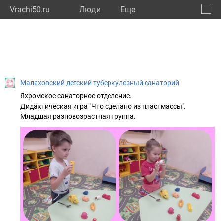
Vrachi50.ru
Люди
Eще
🔔
Моско
🔍
Малаховский детский туберкулезный санаторий
Яхромское санаторное отделение.
Дидактическая игра "Что сделано из пластмассы".
Младшая разновозрастная группа.