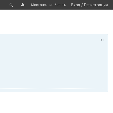
🔔
Вход
/
Регистрация
Московская область
🔍
#1