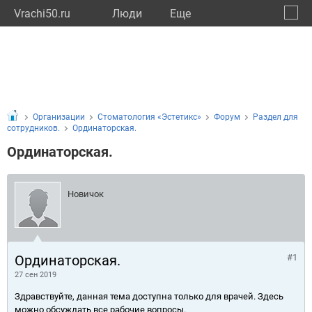
Vrachi50.ru
Люди
Eще
🔔
Моско
🔍
Организации
Стоматология «Эстетикс»
Форум
Раздел для
сотрудников.
Ординаторская.
Ординаторская.
Новичок
Ординаторская.
#1
27 сен 2019
Здравствуйте, данная тема доступна только для врачей. Здесь
можно обсуждать все рабочие вопросы.