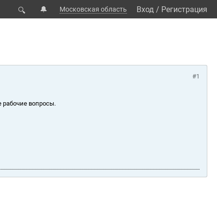
🔔
Вход
/
Регистрация
Московская область
🔍
#1
е рабочие вопросы.