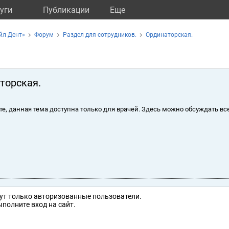
уги
Публикации
Eще
йл Дент»
Форум
Раздел для сотрудников.
Ординаторская.
торская.
те, данная тема доступна только для врачей. Здесь можно обсуждать вс
ут только авторизованные пользователи.
полните вход на сайт.