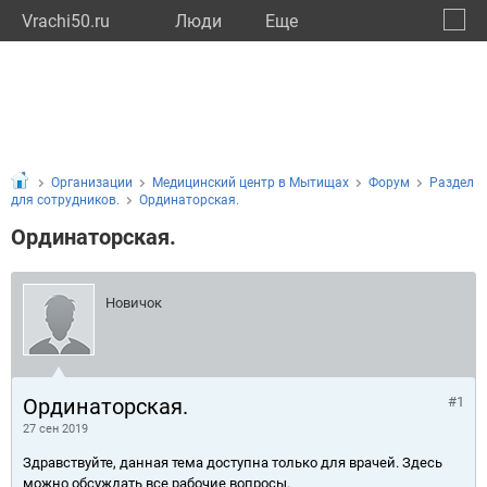
Vrachi50.ru
Люди
Eще
🔔
Моско
🔍
Организации
Медицинский центр в Мытищах
Форум
Раздел
для сотрудников.
Ординаторская.
Ординаторская.
Новичок
Ординаторская.
#1
27 сен 2019
Здравствуйте, данная тема доступна только для врачей. Здесь
можно обсуждать все рабочие вопросы.