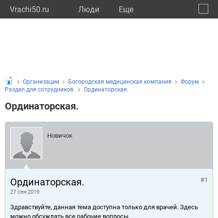
Vrachi50.ru
Люди
Eще
🔔
Моско
🔍
Организации
Богородская медицинская компания
Форум
Раздел для сотрудников.
Ординаторская.
Ординаторская.
Новичок
Ординаторская.
#1
27 сен 2019
Здравствуйте, данная тема доступна только для врачей. Здесь
можно обсуждать все рабочие вопросы.