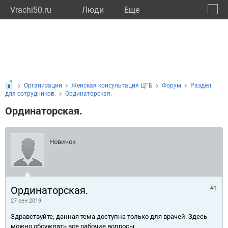
Vrachi50.ru
Люди
Eще
🔔
Моско
🔍
Организации
Женская консультация ЦГБ
Форум
Раздел
для сотрудников.
Ординаторская.
Ординаторская.
Новичок
Ординаторская.
#1
27 сен 2019
Здравствуйте, данная тема доступна только для врачей. Здесь
можно обсуждать все рабочие вопросы.