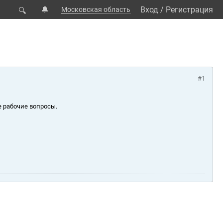
🔔
Вход
/
Регистрация
Московская область
🔍
#1
е рабочие вопросы.