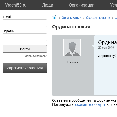
Vrachi50.ru
Люди
Организации
Усл
Организации
Скорая помощь
Ф
Ординаторская.
Ордина
27 сен 2019
Здравствуй
Забыли пароль?
Новичок
Зарегистрироваться
Оставлять сообщения на форуме мог
Пожалуйста,
создайте аккаунт
или вы