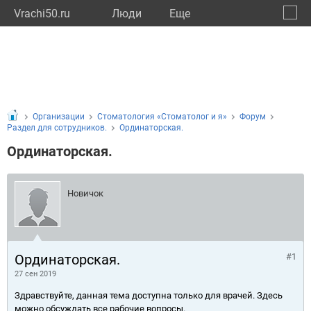
Vrachi50.ru
Люди
Eще
🔔
Моско
🔍
Организации
Стоматология «Стоматолог и я»
Форум
Раздел для сотрудников.
Ординаторская.
Ординаторская.
Новичок
Ординаторская.
#1
27 сен 2019
Здравствуйте, данная тема доступна только для врачей. Здесь
можно обсуждать все рабочие вопросы.