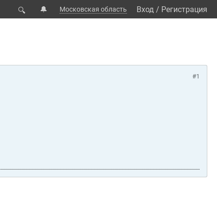
🔔
Вход
/
Регистрация
Московская область
🔍
#1