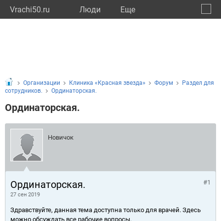
Vrachi50.ru
Люди
Eще
🔔
Моско
🔍
Организации
Клиника «Красная звезда»
Форум
Раздел для
сотрудников.
Ординаторская.
Ординаторская.
Новичок
Ординаторская.
#1
27 сен 2019
Здравствуйте, данная тема доступна только для врачей. Здесь
можно обсуждать все рабочие вопросы.