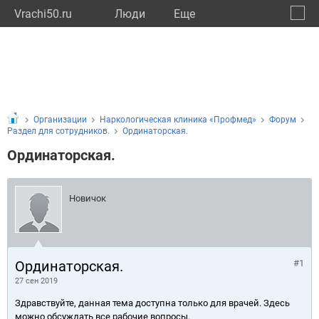
Vrachi50.ru
Люди
Eще
🔔
Моско
🔍
Организации
Наркологическая клиника «Профмед»
Форум
Раздел для сотрудников.
Ординаторская.
Ординаторская.
Новичок
Ординаторская.
#1
27 сен 2019
Здравствуйте, данная тема доступна только для врачей. Здесь
можно обсуждать все рабочие вопросы.