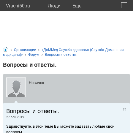
Vrachi50.ru
Люди
Eще
🔔
Моско
🔍
Организации
«ДоММед Служба здоровья (Служба Домашняя
медицина)»
Форум
Вопросы и ответы.
Вопросы и ответы.
Новичок
Вопросы и ответы.
#1
27 сен 2019
Здравствуйте, в этой теме Вы можете задавать любые свои
вопросы.