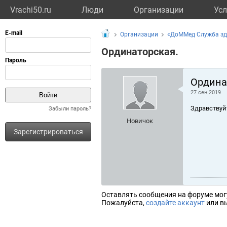
Vrachi50.ru
Люди
Организации
Усл
Организации
«ДоММед Служба зд
Ординаторская.
Ордина
27 сен 2019
Здравствуй
Забыли пароль?
Новичок
Зарегистрироваться
Оставлять сообщения на форуме мог
Пожалуйста,
создайте аккаунт
или вы