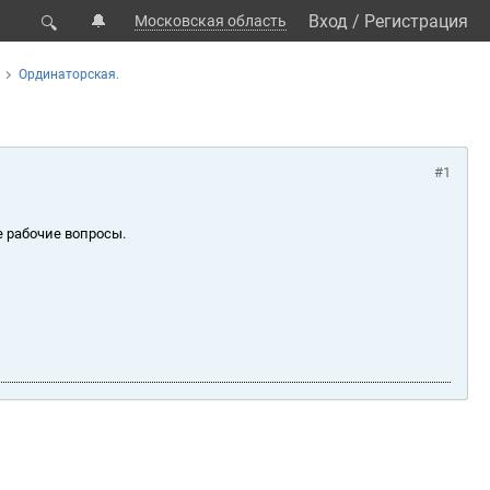
🔔
Вход
/
Регистрация
Московская область
🔍
Ординаторская.
#1
е рабочие вопросы.