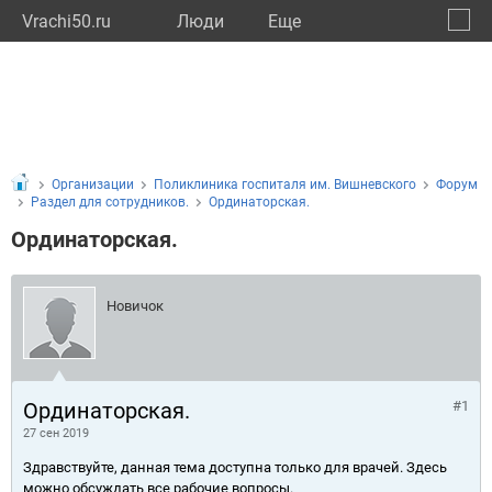
Vrachi50.ru
Люди
Eще
🔔
Моско
🔍
Организации
Поликлиника госпиталя им. Вишневского
Форум
Раздел для сотрудников.
Ординаторская.
Ординаторская.
Новичок
Ординаторская.
#1
27 сен 2019
Здравствуйте, данная тема доступна только для врачей. Здесь
можно обсуждать все рабочие вопросы.