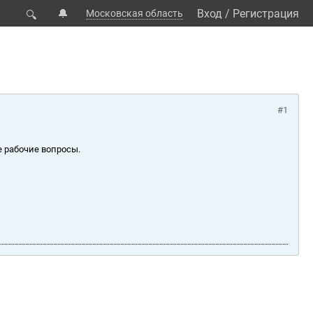
🔔
Вход
/
Регистрация
Московская область
🔍
#1
е рабочие вопросы.