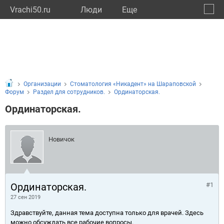
Vrachi50.ru
Люди
Eще
🔔
Моско
🔍
Организации
Стоматология «Никадент» на Шараповской
Форум
Раздел для сотрудников.
Ординаторская.
Ординаторская.
Новичок
Ординаторская.
#1
27 сен 2019
Здравствуйте, данная тема доступна только для врачей. Здесь
можно обсуждать все рабочие вопросы.