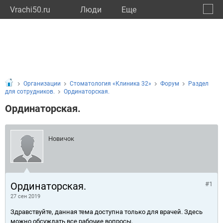
Vrachi50.ru
Люди
Eще
🔔
Моско
🔍
Организации
Стоматология «Клиника 32»
Форум
Раздел
для сотрудников.
Ординаторская.
Ординаторская.
Новичок
Ординаторская.
#1
27 сен 2019
Здравствуйте, данная тема доступна только для врачей. Здесь
можно обсуждать все рабочие вопросы.