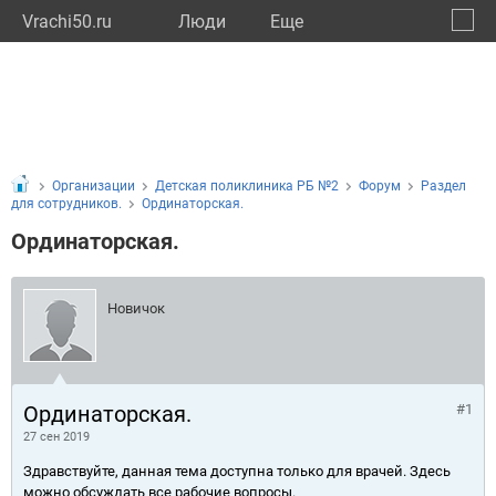
Vrachi50.ru
Люди
Eще
🔔
Моско
🔍
Организации
Детская поликлиника РБ №2
Форум
Раздел
для сотрудников.
Ординаторская.
Ординаторская.
Новичок
Ординаторская.
#1
27 сен 2019
Здравствуйте, данная тема доступна только для врачей. Здесь
можно обсуждать все рабочие вопросы.