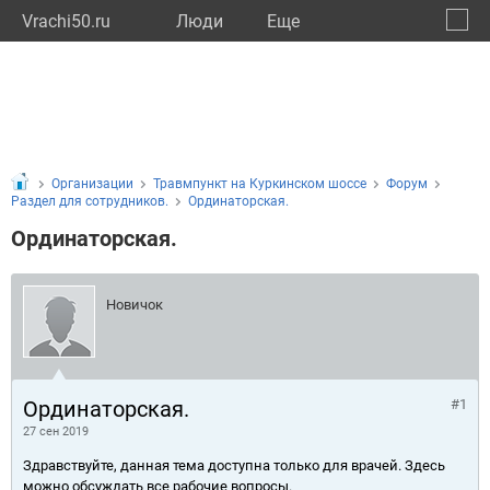
Vrachi50.ru
Люди
Eще
🔔
Моско
🔍
Организации
Травмпункт на Куркинском шоссе
Форум
Раздел для сотрудников.
Ординаторская.
Ординаторская.
Новичок
Ординаторская.
#1
27 сен 2019
Здравствуйте, данная тема доступна только для врачей. Здесь
можно обсуждать все рабочие вопросы.