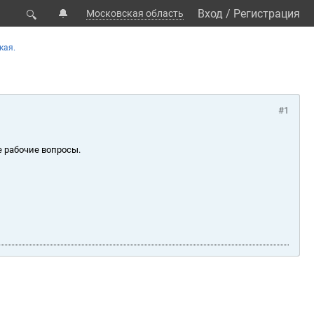
🔔
Вход
/
Регистрация
Московская область
🔍
кая.
#1
е рабочие вопросы.