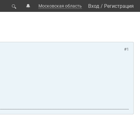
🔔
Вход
/
Регистрация
Московская область
🔍
#1