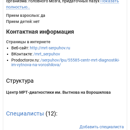
организма: головного мозга, придаточных пазух
Показать
полностью…
Прием взрослых
: да
Прием детей
: нет
Контактная информация
Страницы в интернете
Веб-сайт
:
http://mrt-serpuhov.ru
ВКонтакте
:
/mrt_serpuhov
Prodoctorov.ru
:
/serpuhov/lpu/55585-centr-mrt-diagnostiki-
im-vytnova-na-voroshilova/
Структура
Центр МРТ-диагностики им. Вытнова на Ворошилова
Специалисты
(12):
Добавить специалиста