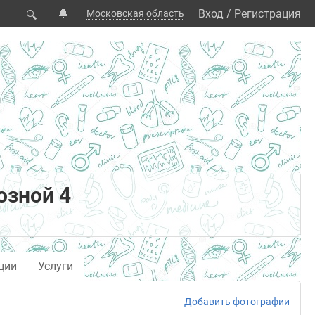
🔔
Вход
/
Регистрация
Московская область
🔍
озной 4
ции
Услуги
Добавить фотографии