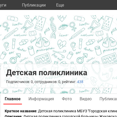
уги
Публикации
Eще
Детская поликлиника
Подписчиков: 0, сотрудников: 0, рейтинг:
438
Главное
Информация
Фото
Видео
Публика
Краткое название
:
Детская поликлиника МБУЗ "Городская клин
Описание
: Детская поликлиника городской больницы Жуковског