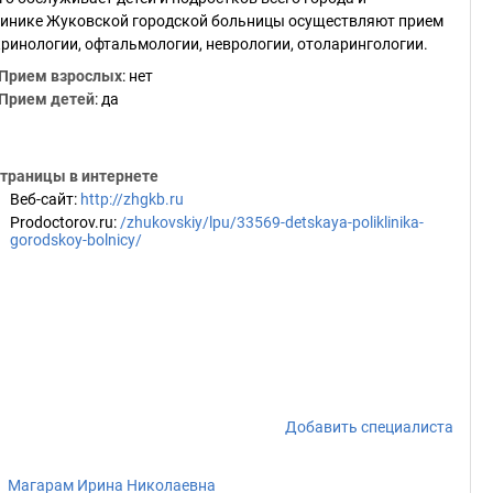
иклинике Жуковской городской больницы осуществляют прием
окринологии, офтальмологии, неврологии, отоларингологии.
Прием взрослых
: нет
Прием детей
: да
траницы в интернете
Веб-сайт
:
http://zhgkb.ru
Prodoctorov.ru
:
/zhukovskiy/lpu/33569-detskaya-poliklinika-
gorodskoy-bolnicy/
Добавить специалиста
Магарам Ирина Николаевна