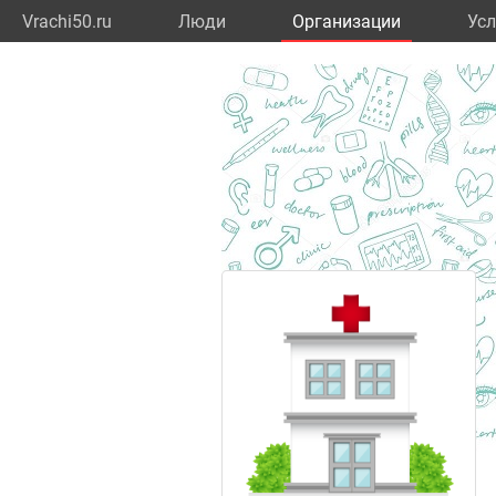
Vrachi50.ru
Люди
Организации
Усл