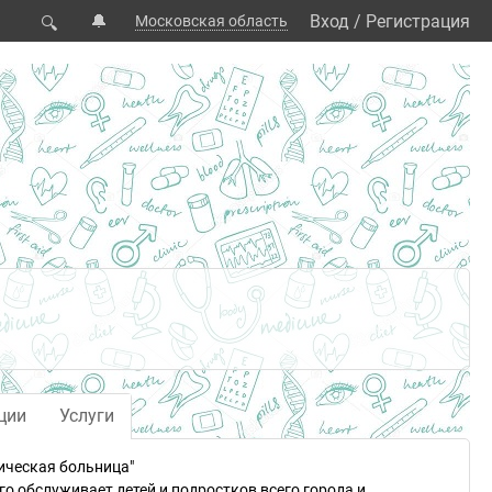
🔔
Вход
/
Регистрация
Московская область
🔍
ции
Услуги
ическая больница"
о обслуживает детей и подростков всего города и