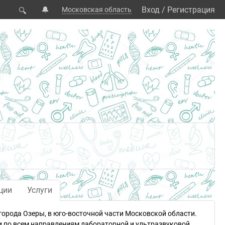
🔔
Вход
/
Регистрация
Московская область
🔍
ции
Услуги
города Озеры, в юго-восточной части Московской области.
и по всем направлениям лабораторной и ультразвуковой