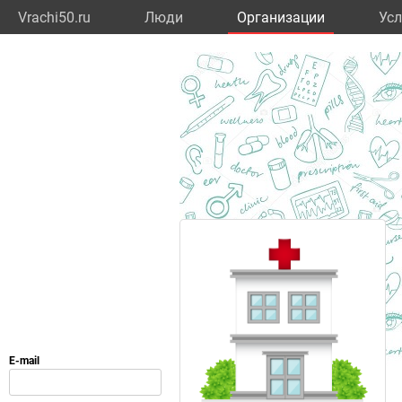
Vrachi50.ru
Люди
Организации
Усл