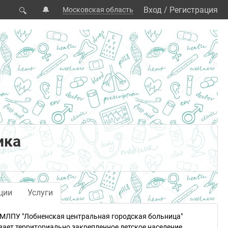
🔔
Вход
/
Регистрация
Московская область
🔍
ика
ции
Услуги
 МЛПУ "Лобненская центральная городская больница"
вает территориально закрепленное детское население