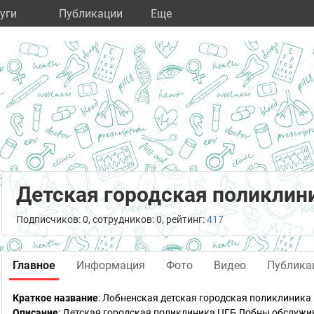
уги
Публикации
Eще
Детская городская поликлин
Подписчиков: 0, сотрудников: 0, рейтинг:
417
Главное
Информация
Фото
Видео
Публика
Краткое название
:
Лобненская детская городская поликлиника
Описание
: Детская городская поликлиника ЦГБ Лобны обслужи