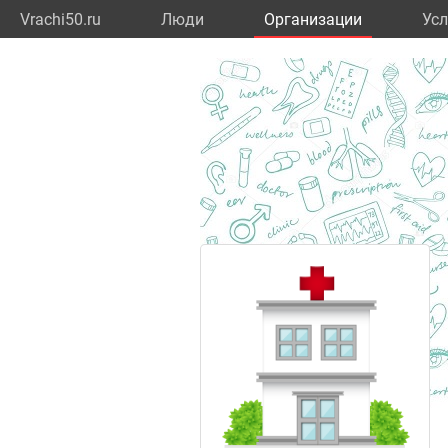
Vrachi50.ru
Люди
Организации
Усл