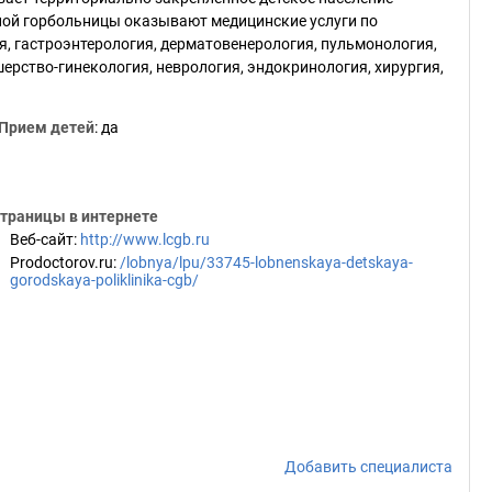
ной горбольницы оказывают медицинские услуги по
, гастроэнтерология, дерматовенерология, пульмонология,
ерство-гинекология, неврология, эндокринология, хирургия,
Прием детей
: да
траницы в интернете
Веб-сайт
:
http://www.lcgb.ru
Prodoctorov.ru
:
/lobnya/lpu/33745-lobnenskaya-detskaya-
gorodskaya-poliklinika-cgb/
Добавить специалиста