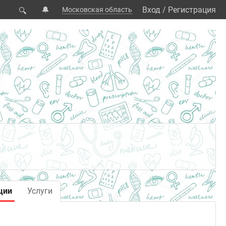
🔔
Вход
/
Регистрация
Московская область
🔍
ции
Услуги