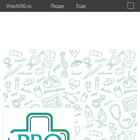
Vrachi50.ru
Люди
Eще
🔔
Моско
🔍