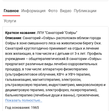
Главное
Информация
Фото
Видео
Публикации
Услуги
Краткое название
:
ЛПУ "Санаторий "Озёры"
Описание
: Санаторий «Озёры» расположен вблизи города
Озёры в зоне смешанного леса на живописном берегу Оки.
Санаторий круглогодично принимает на отдых и лечение
всех желающих, в том числе и с детьми от 3-х лет. Профиль
учреждения – общетерапевтический.В санатории «Озёры»
предлагают различные виды лечебно-оздоровительных
процедур, в том числе: аппаратную физиотерапию
(ультрафиолетовое облучение, КВЧ- и УВЧ-терапию,
гальванизацию, магнитотерапию, электросон,
ультразвуковую терапию, индуктометрию, микроволновую и
дециметровую терапию, электрофорез, лазеротерапию),
бальнеотерапию (лечебные души и ванны), грязелечение,
Показать полностью…
Год основания
:
1965